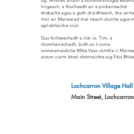
òg. Ainmeil airson a stoidhle bhogsa ealanta
lirigeach, a thuilleadh air a pìobaireachd
shùbailte agus a guth drùidhteach, tha iarrt
mòr air Mairearad mar neach-cluiche agus 
sgrìobhaiche-ciùil.
Gus foillseachadh a clàr ùr, Tìm, a
chomharrachadh, bidh an t-ioma-
ionnsramaidiche Mike Vass còmhla ri Maire
airson cuirm bheò shònraichte aig Fèis Bhlas
Lochcarron Village Hall
Àite
Venue
Main Street, Lochcarro