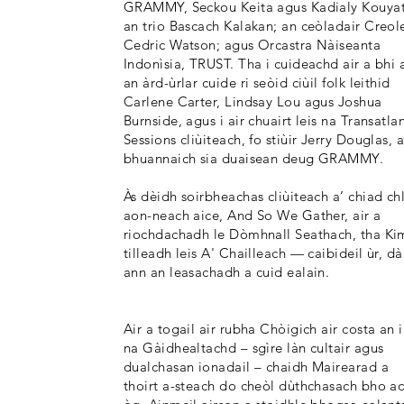
GRAMMY, Seckou Keita agus Kadialy Kouyat
an trio Bascach Kalakan; an ceòladair Creol
Cedric Watson; agus Orcastra Nàiseanta
Indonìsia, TRUST. Tha i cuideachd air a bhi a
an àrd-ùrlar cuide ri seòid ciùil folk leithid
Carlene Carter, Lindsay Lou agus Joshua
Burnside, agus i air chuairt leis na Transatlan
Sessions cliùiteach, fo stiùir Jerry Douglas, 
bhuannaich sia duaisean deug GRAMMY.
Às dèidh soirbheachas cliùiteach a’ chiad chl
aon-neach aice, And So We Gather, air a
riochdachadh le Dòmhnall Seathach, tha Ki
tilleadh leis A' Chailleach — caibideil ùr, d
ann an leasachadh a cuid ealain.
Air a togail air rubha Chòigich air costa an i
na Gàidhealtachd – sgìre làn cultair agus
dualchasan ionadail – chaidh Mairearad a
thoirt a-steach do cheòl dùthchasach bho ao