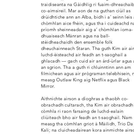
traidiseanta na Gàidhlig ri fuaim-dhreachai
co-aimsireil. Mar aon de na guthan ciùil as
drùidhtiche ann an Alba, bidh i a’ seinn leis 
chòmhlan aice fhèin, agus tha i cuideachd n
prìomh sheinneadair aig a’ chòmhlan ioma-
dhuaiseach Mànran agus na ball-
stèidheachaidh den ensemble folk
dheuchainneach Staran. Tha guth Kim air ai
luchd-èisteachd air feadh an t-saoghail a
ghlacadh — gach cuid air an àrd-ùrlar agus 
an sgrion. Tha a guth ri chluinntinn ann am
filmichean agus air prògraman telebhisein,
measg Outlaw King aig Netflix agus Black
Mirror.
Aithnichte airson a dìoghras a thaobh co-
obrachadh cultarach, tha Kim air obrachadh
còmhla ri raon farsaing de luchd-ealain
cliùiteach bho air feadh an t-saoghail. Nam
measg tha còmhlan griot à Màilidh, Trio Da
Kali; na cluicheadairean kora ainmichte airs