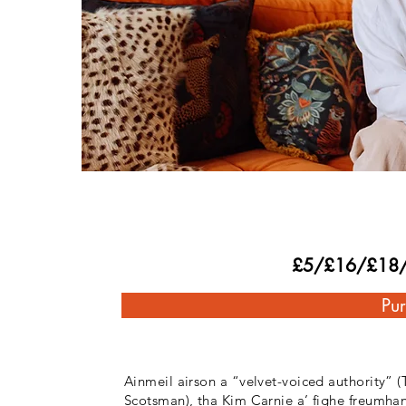
09
Sultain | Septemb
£5/£16/£18/£
Pur
Ainmeil airson a “velvet-voiced authority” (
Scotsman), tha Kim Carnie a’ fighe freumha